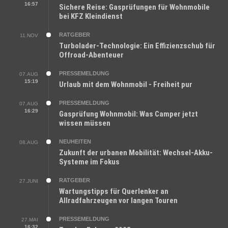
16:57
Sichere Reise: Gasprüfungen für Wohnmobile
bei KFZ Kleindienst
RATGEBER
11.NOV
Turbolader-Technologie: Ein Effizienzschub für
Offroad-Abenteuer
PRESSEMELDUNG
07.AUG
15:19
Urlaub mit dem Wohnmobil - Freiheit pur
PRESSEMELDUNG
07.AUG
16:29
Gasprüfung Wohnmobil: Was Camper jetzt
wissen müssen
NEUHEITEN
08.AUG
Zukunft der urbanen Mobilität: Wechsel-Akku-
Systeme im Fokus
RATGEBER
27.JUNI
Wartungstipps für Querlenker an
Allradfahrzeugen vor langen Touren
PRESSEMELDUNG
27.MAI
16:32