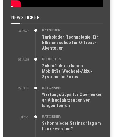
NEWSTICKER
RATGEBER
11.NOV
Turbolader-Technologie: Ein
Effizienzschub für Offroad-
Abenteuer
NEUHEITEN
08.AUG
Zukunft der urbanen
Mobilität: Wechsel-Akku-
Systeme im Fokus
RATGEBER
27.JUNI
Wartungstipps für Querlenker
an Allradfahrzeugen vor
langen Touren
RATGEBER
18.MAI
Schon wieder Steinschlag am
Lack - was tun?