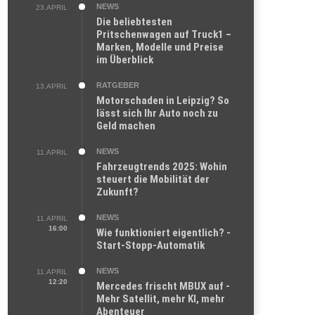
NEWS
23.APRIL
Die beliebtesten
Pritschenwagen auf Truck1 –
Marken, Modelle und Preise
im Überblick
RATGEBER
13.APRIL
Motorschaden in Leipzig? So
lässt sich Ihr Auto noch zu
Geld machen
NEWS
11.APRIL
Fahrzeugtrends 2025: Wohin
steuert die Mobilität der
Zukunft?
NEWS
11.APRIL
16:00
Wie funktioniert eigentlich? -
Start-Stopp-Automatik
NEWS
11.APRIL
12:20
Mercedes frischt MBUX auf -
Mehr Satellit, mehr KI, mehr
Abenteuer