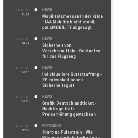
NEWS
11.APRIL
11:01
Mobilitätsmessen in der Krise
- IAA Mobility bleibt stabil,
polisMOBILITY abgesagt
NEWS
11.APRIL
10:42
Sicherheit von
Verkehrsmitteln - Bestnoten
für das Flugzeug
NEWS
10.APRIL
14:10
Individuellere Gurtstraffung -
ZF entwickelt neuen
Sicherheitsgurt
NEWS
10.APRIL
14:05
Grafik: Deutschlandticket -
Nachfrage trotz
Preiserhöhung gewachsen
RATGEBER
10.APRIL
12:03
Start-up Pulsetrain - Wie
Bitcoins die E-Auto-Batterie