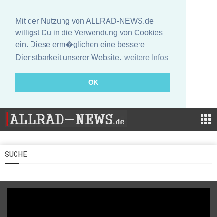
Mit der Nutzung von ALLRAD-NEWS.de
willigst Du in die Verwendung von Cookies
ein. Diese erm�glichen eine bessere
Dienstbarkeit unserer Website.
weitere Infos
OK
SUCHE