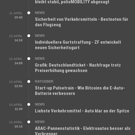
bleibt stabil, polisMOBILITY abgesagt
NEWS
11.APRIL
10:42
Sicherheit von Verkehrsmitteln - Bestnoten für
das Flugzeug
NEWS
10.APRIL
14:10
Individuellere Gurtstraffung - ZF entwickelt
neuen Sicherheitsgurt
NEWS
10.APRIL
14:05
Grafik: Deutschlandticket - Nachfrage trotz
Preiserhöhung gewachsen
RATGEBER
10.APRIL
12:03
Start-up Pulsetrain - Wie Bitcoins die E-Auto-
Batterie verbessern
NEWS
10.APRIL
11:29
Liebste Verkehrsmittel - Auto klar an der Spitze
NEWS
10.APRIL
10:13
ADAC-Pannenstatistik - Elektroautos besser als
Verbrenner