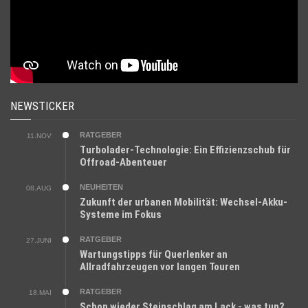
NEWSTICKER
RATGEBER
11.NOV
Turbolader-Technologie: Ein Effizienzschub für
Offroad-Abenteuer
NEUHEITEN
08.AUG
Zukunft der urbanen Mobilität: Wechsel-Akku-
Systeme im Fokus
RATGEBER
27.JUNI
Wartungstipps für Querlenker an
Allradfahrzeugen vor langen Touren
RATGEBER
18.MAI
Schon wieder Steinschlag am Lack - was tun?