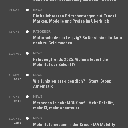
NEWS
23.APRIL
Die beliebtesten Pritschenwagen auf Truck1 –
Marken, Modelle und Preise im Überblick
RATGEBER
13.APRIL
Motorschaden in Leipzig? So lässt sich Ihr Auto
noch zu Geld machen
NEWS
11.APRIL
Fahrzeugtrends 2025: Wohin steuert die
Mobilität der Zukunft?
NEWS
11.APRIL
16:00
Wie funktioniert eigentlich? - Start-Stopp-
Automatik
NEWS
11.APRIL
12:20
Mercedes frischt MBUX auf - Mehr Satellit,
mehr KI, mehr Abenteuer
NEWS
11.APRIL
11:01
Mobilitätsmessen in der Krise - IAA Mobility