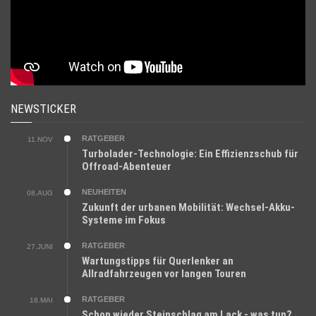
NEWSTICKER
RATGEBER
11.NOV
Turbolader-Technologie: Ein Effizienzschub für
Offroad-Abenteuer
NEUHEITEN
08.AUG
Zukunft der urbanen Mobilität: Wechsel-Akku-
Systeme im Fokus
RATGEBER
27.JUNI
Wartungstipps für Querlenker an
Allradfahrzeugen vor langen Touren
RATGEBER
18.MAI
Schon wieder Steinschlag am Lack - was tun?