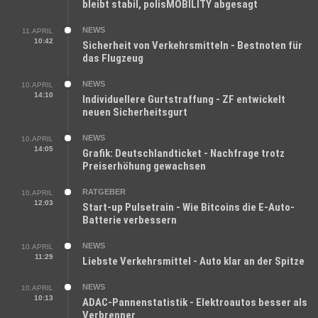
bleibt stabil, polisMOBILITY abgesagt
NEWS
11.APRIL
10:42
Sicherheit von Verkehrsmitteln - Bestnoten für
das Flugzeug
NEWS
10.APRIL
14:10
Individuellere Gurtstraffung - ZF entwickelt
neuen Sicherheitsgurt
NEWS
10.APRIL
14:05
Grafik: Deutschlandticket - Nachfrage trotz
Preiserhöhung gewachsen
RATGEBER
10.APRIL
12:03
Start-up Pulsetrain - Wie Bitcoins die E-Auto-
Batterie verbessern
NEWS
10.APRIL
11:29
Liebste Verkehrsmittel - Auto klar an der Spitze
NEWS
10.APRIL
10:13
ADAC-Pannenstatistik - Elektroautos besser als
Verbrenner