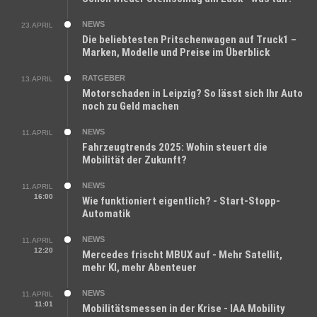
NEWS
23.APRIL
Die beliebtesten Pritschenwagen auf Truck1 –
Marken, Modelle und Preise im Überblick
RATGEBER
13.APRIL
Motorschaden in Leipzig? So lässt sich Ihr Auto
noch zu Geld machen
NEWS
11.APRIL
Fahrzeugtrends 2025: Wohin steuert die
Mobilität der Zukunft?
NEWS
11.APRIL
16:00
Wie funktioniert eigentlich? - Start-Stopp-
Automatik
NEWS
11.APRIL
12:20
Mercedes frischt MBUX auf - Mehr Satellit,
mehr KI, mehr Abenteuer
NEWS
11.APRIL
11:01
Mobilitätsmessen in der Krise - IAA Mobility