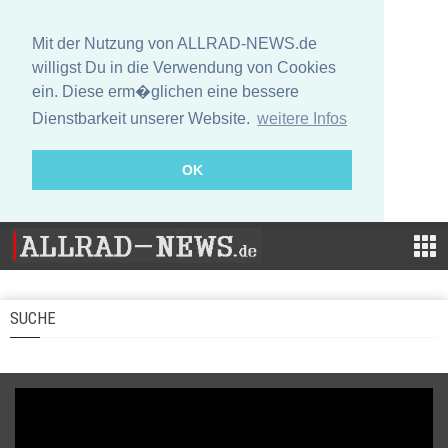
Mit der Nutzung von ALLRAD-NEWS.de
willigst Du in die Verwendung von Cookies
ein. Diese erm�glichen eine bessere
Dienstbarkeit unserer Website.
weitere Infos
OK
SUCHE